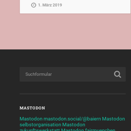
1. März 2019
MASTODON
Mastodon mastodon.social/@baiern
Mastodon
selbstorganisation
Mastodon
zukunftswerkstatt
Mastodon fairmuenchen