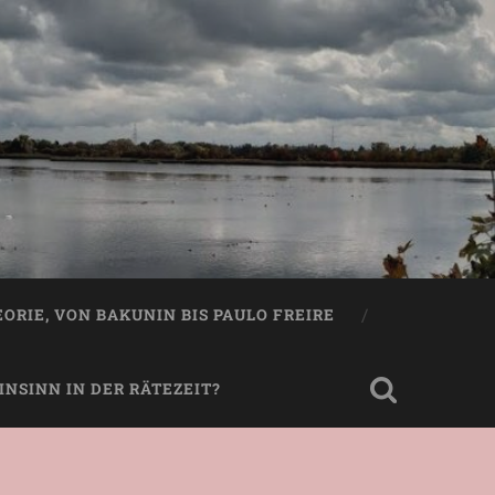
EORIE, VON BAKUNIN BIS PAULO FREIRE
NSINN IN DER RÄTEZEIT?