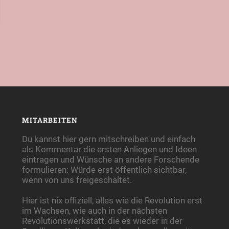
MITARBEITEN
Du kannst hier gern mitschreiben und einfach
als Kommentar die ersten Anliegen und Ideen
eintragen und Wünsche an andere Forschende
formulieren: Würde erst öffentlich sichtbar,
wenn von uns freigeschaltet.
Hier ist nix offiziell, alles wie die Revolution erst
im Wachsen, wie auch in der nächsten
Revolutionswerkstatt, die es wieder in der