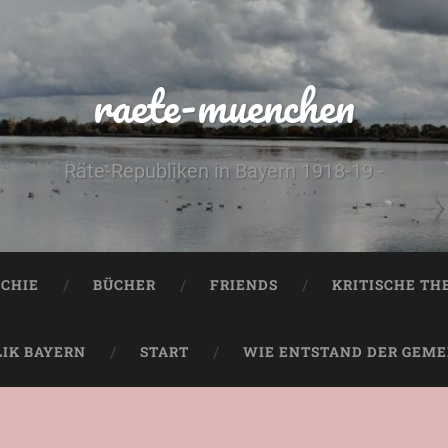
raete-muenchen
Räte-Republiken in Bayern 1918-19 -
CHIE
BÜCHER
FRIENDS
KRITISCHE TH
LIK BAYERN
START
WIE ENTSTAND DER GEMEI