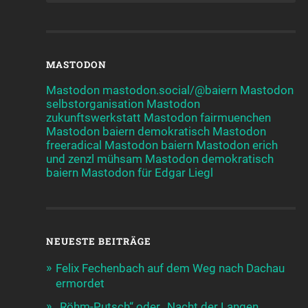
MASTODON
Mastodon mastodon.social/@baiern
Mastodon
selbstorganisation
Mastodon
zukunftswerkstatt
Mastodon fairmuenchen
Mastodon baiern demokratisch
Mastodon
freeradical
Mastodon baiern
Mastodon erich
und zenzl mühsam
Mastodon demokratisch
baiern
Mastodon für Edgar Liegl
NEUESTE BEITRÄGE
Felix Fechenbach auf dem Weg nach Dachau
ermordet
„Röhm-Putsch“ oder „Nacht der Langen