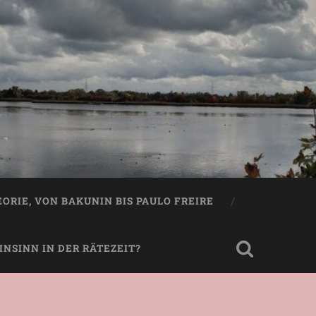
EORIE, VON BAKUNIN BIS PAULO FREIRE
NSINN IN DER RÄTEZEIT?