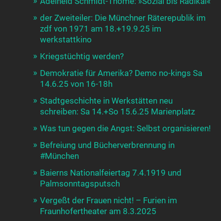
Adelheid Schmidt-Thomé: »Sozial bis Radikal«
der Zweiteiler: Die Münchner Räterepublik im
zdf von 1971 am 18.+19.9.25 im
werkstattkino
Kriegstüchtig werden?
Demokratie für Amerika? Demo no-kings Sa
14.6.25 von 16-18h
Stadtgeschichte in Werkstätten neu
schreiben: Sa 14.+So 15.6.25 Marienplatz
Was tun gegen die Angst: Selbst organisieren!
Befreiung und Bücherverbrennung in
#München
Baierns Nationalfeiertag 7.4.1919 und
Palmsonntagsputsch
Vergeßt der Frauen nicht! – Furien im
Fraunhofertheater am 8.3.2025