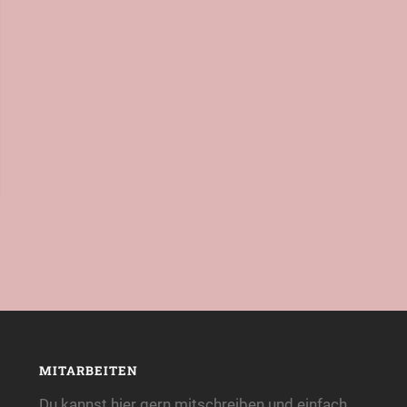
MITARBEITEN
Du kannst hier gern mitschreiben und einfach