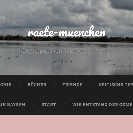
raete-muenchen
Räte-Republiken in Bayern 1918-19 -
CHIE
BÜCHER
FRIENDS
KRITISCHE TH
LIK BAYERN
START
WIE ENTSTAND DER GEMEI