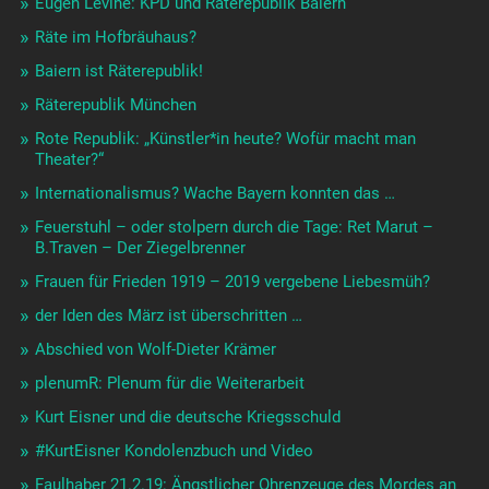
Eugen Levinè: KPD und Räterepublik Baiern
Räte im Hofbräuhaus?
Baiern ist Räterepublik!
Räterepublik München
Rote Republik: „Künstler*in heute? Wofür macht man
Theater?“
Internationalismus? Wache Bayern konnten das …
Feuerstuhl – oder stolpern durch die Tage: Ret Marut –
B.Traven – Der Ziegelbrenner
Frauen für Frieden 1919 – 2019 vergebene Liebesmüh?
der Iden des März ist überschritten …
Abschied von Wolf-Dieter Krämer
plenumR: Plenum für die Weiterarbeit
Kurt Eisner und die deutsche Kriegsschuld
#KurtEisner Kondolenzbuch und Video
Faulhaber 21.2.19: Ängstlicher Ohrenzeuge des Mordes an