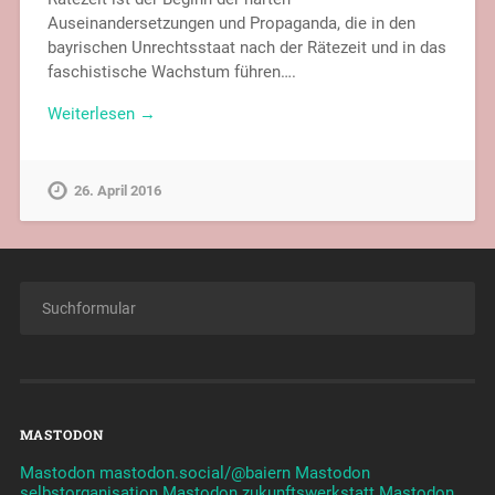
Auseinandersetzungen und Propaganda, die in den
bayrischen Unrechtsstaat nach der Rätezeit und in das
faschistische Wachstum führen….
Weiterlesen →
26. April 2016
MASTODON
Mastodon mastodon.social/@baiern
Mastodon
selbstorganisation
Mastodon zukunftswerkstatt
Mastodon