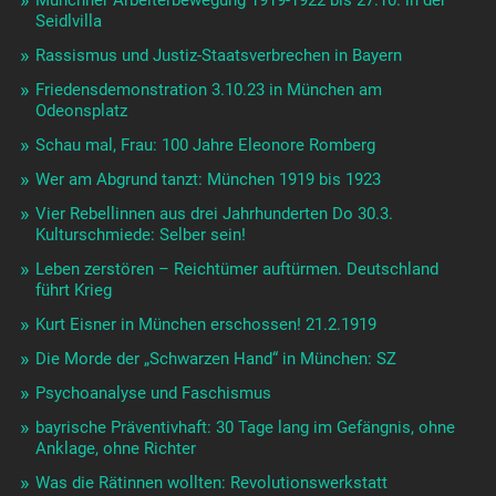
Münchner Arbeiterbewegung 1919-1922 bis 27.10. in der
Seidlvilla
Rassismus und Justiz-Staatsverbrechen in Bayern
Friedensdemonstration 3.10.23 in München am
Odeonsplatz
Schau mal, Frau: 100 Jahre Eleonore Romberg
Wer am Abgrund tanzt: München 1919 bis 1923
Vier Rebellinnen aus drei Jahrhunderten Do 30.3.
Kulturschmiede: Selber sein!
Leben zerstören – Reichtümer auftürmen. Deutschland
führt Krieg
Kurt Eisner in München erschossen! 21.2.1919
Die Morde der „Schwarzen Hand“ in München: SZ
Psychoanalyse und Faschismus
bayrische Präventivhaft: 30 Tage lang im Gefängnis, ohne
Anklage, ohne Richter
Was die Rätinnen wollten: Revolutionswerkstatt