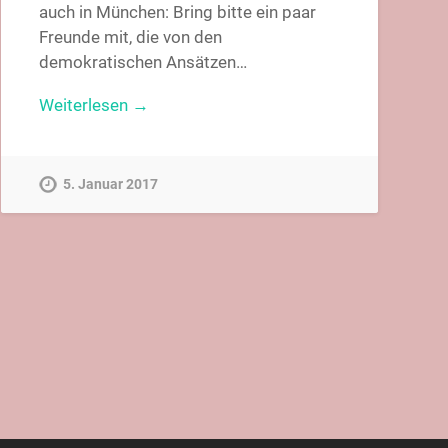
auch in München: Bring bitte ein paar
Freunde mit, die von den
demokratischen Ansätzen…
eukeller.htm
Weiterlesen →
_an_Perlacher_Buerger.pdf
5. Januar 2017