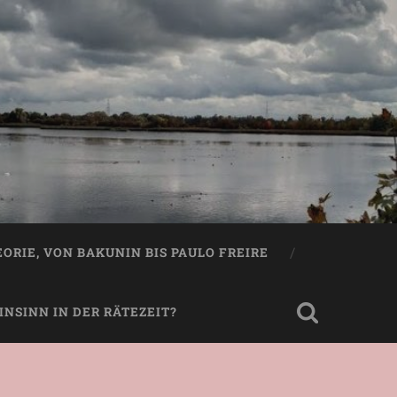
EORIE, VON BAKUNIN BIS PAULO FREIRE
NSINN IN DER RÄTEZEIT?