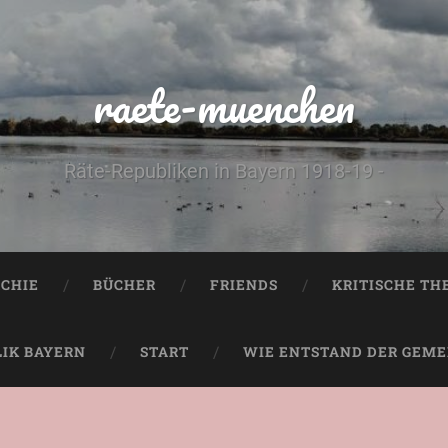
raete-muenchen
Räte-Republiken in Bayern 1918-19 -
CHIE
BÜCHER
FRIENDS
KRITISCHE TH
LIK BAYERN
START
WIE ENTSTAND DER GEMEI