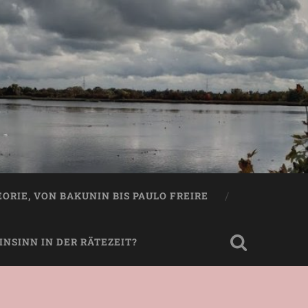
EORIE, VON BAKUNIN BIS PAULO FREIRE
NSINN IN DER RÄTEZEIT?