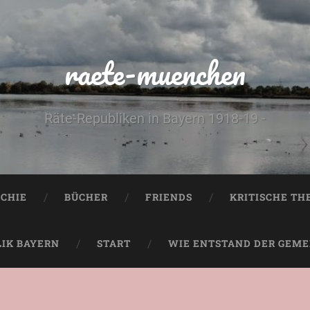
raete-muenchen
Räte-Republiken in Bayern 1918-19 -
CHIE
BÜCHER
FRIENDS
KRITISCHE TH
LIK BAYERN
START
WIE ENTSTAND DER GEMEI