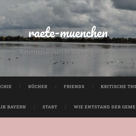
raete-muenchen
Räte-Republiken in Bayern 1918-19 -
CHIE
BÜCHER
FRIENDS
KRITISCHE TH
LIK BAYERN
START
WIE ENTSTAND DER GEMEI