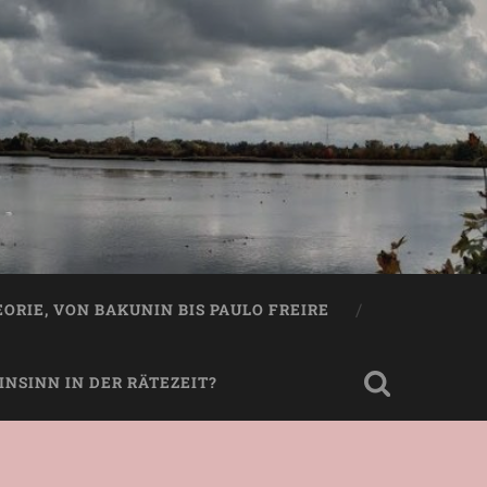
EORIE, VON BAKUNIN BIS PAULO FREIRE
NSINN IN DER RÄTEZEIT?