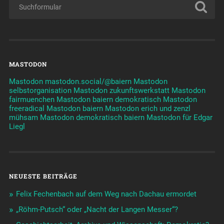
MASTODON
Mastodon mastodon.social/@baiern
Mastodon
selbstorganisation
Mastodon zukunftswerkstatt
Mastodon
fairmuenchen
Mastodon baiern demokratisch
Mastodon
freeradical
Mastodon baiern
Mastodon erich und zenzl
mühsam
Mastodon demokratisch baiern
Mastodon für Edgar
Liegl
NEUESTE BEITRÄGE
Felix Fechenbach auf dem Weg nach Dachau ermordet
„Röhm-Putsch“ oder „Nacht der Langen Messer“?