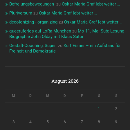
Befreiungsbewegungen ️‍
zu
Oskar Maria Graf lebt weiter …
Pluriversum
zu
Oskar Maria Graf lebt weiter …
decolonizing - organizing
zu
Oskar Maria Graf lebt weiter …
queeruferlos auf LoRa München
zu
Mo 11. Mai Sub: Lesung
Biographie John Olday mit Klaus Sator
Gestalt-Coaching, Super ️‍
zu
Kurt Eisner – ein Aufstand für
Freiheit und Demokratie
August 2026
M
D
M
D
F
S
S
1
2
3
4
5
6
7
8
9