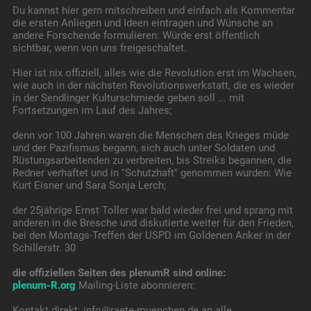
Du kannst hier gern mitschreiben und einfach als Kommentar
die ersten Anliegen und Ideen eintragen und Wünsche an
andere Forschende formulieren: Würde erst öffentlich
sichtbar, wenn von uns freigeschaltet.
Hier ist nix offiziell, alles wie die Revolution erst im Wachsen,
wie auch in der nächsten Revolutionswerkstatt, die es wieder
in der Sendlinger Kulturschmiede geben soll ... mit
Fortsetzungen im Lauf des Jahres;
denn vor 100 Jahren waren die Menschen des Krieges müde
und der Pazifismus begann, sich auch unter Soldaten und
Rüstungsarbeitenden zu verbreiten, bis Streiks begannen, die
Redner verhaftet und in "Schutzhaft" genommen wurden: Wie
Kurt Eisner und Sara Sonja Lerch;
der 25jährige Ernst Toller war bald wieder frei und sprang mit
anderen in die Bresche und diskutierte weiter für den Frieden,
bei den Montags-Treffen der USPD im Goldenen Anker in der
Schillerstr. 30
die offiziellen Seiten des plenumR sind online:
plenum-R.org
Mailing-Liste abonnieren:
Kontakt direkt: info@raete-muenchen.de an alle