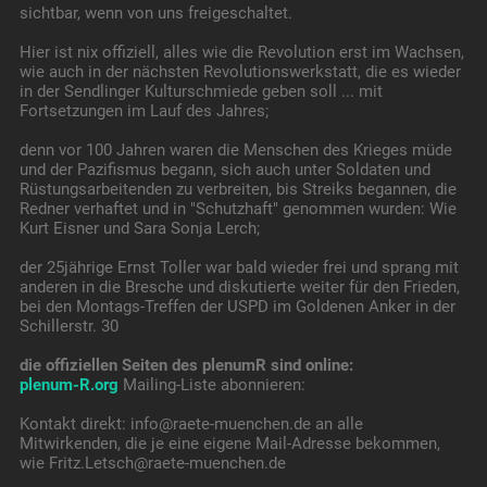
sichtbar, wenn von uns freigeschaltet.
Hier ist nix offiziell, alles wie die Revolution erst im Wachsen,
wie auch in der nächsten Revolutionswerkstatt, die es wieder
in der Sendlinger Kulturschmiede geben soll ... mit
Fortsetzungen im Lauf des Jahres;
denn vor 100 Jahren waren die Menschen des Krieges müde
und der Pazifismus begann, sich auch unter Soldaten und
Rüstungsarbeitenden zu verbreiten, bis Streiks begannen, die
Redner verhaftet und in "Schutzhaft" genommen wurden: Wie
Kurt Eisner und Sara Sonja Lerch;
der 25jährige Ernst Toller war bald wieder frei und sprang mit
anderen in die Bresche und diskutierte weiter für den Frieden,
bei den Montags-Treffen der USPD im Goldenen Anker in der
Schillerstr. 30
die offiziellen Seiten des plenumR sind online:
plenum-R.org
Mailing-Liste abonnieren:
Kontakt direkt: info@raete-muenchen.de an alle
Mitwirkenden, die je eine eigene Mail-Adresse bekommen,
wie Fritz.Letsch@raete-muenchen.de