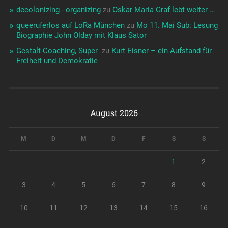
decolonizing - organizing
zu
Oskar Maria Graf lebt weiter …
queeruferlos auf LoRa München
zu
Mo 11. Mai Sub: Lesung
Biographie John Olday mit Klaus Sator
Gestalt-Coaching, Super ️‍
zu
Kurt Eisner – ein Aufstand für
Freiheit und Demokratie
August 2026
M
D
M
D
F
S
S
1
2
3
4
5
6
7
8
9
10
11
12
13
14
15
16