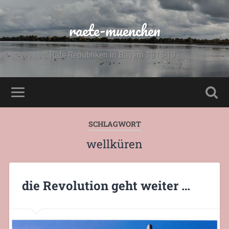
raete-muenchen
Räte-Republiken in Bayern 1918-19 -
SCHLAGWORT
wellküren
die Revolution geht weiter …