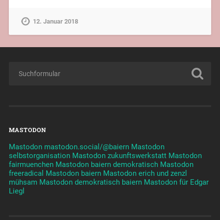
12. Januar 2018
MASTODON
Mastodon mastodon.social/@baiern
Mastodon
selbstorganisation
Mastodon zukunftswerkstatt
Mastodon
fairmuenchen
Mastodon baiern demokratisch
Mastodon
freeradical
Mastodon baiern
Mastodon erich und zenzl
mühsam
Mastodon demokratisch baiern
Mastodon für Edgar
Liegl