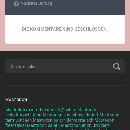
Nächster Beitrag
DIE KOMMENTARE SIND GESCHLOSSEN.
MASTODON
Mastodon mastodon.social/@baiern
Mastodon
selbstorganisation
Mastodon zukunftswerkstatt
Mastodon
fairmuenchen
Mastodon baiern demokratisch
Mastodon
freeradical
Mastodon baiern
Mastodon erich und zenzl