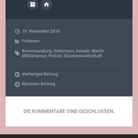
19. November 2010
Früheres
Bevormundung
,
Gehorsam
,
Gewalt
,
Macht
,
Militarismus
,
Polizei
,
Staatsanwaltschaft
Vorheriger Beitrag
Nächster Beitrag
DIE KOMMENTARE SIND GESCHLOSSEN.