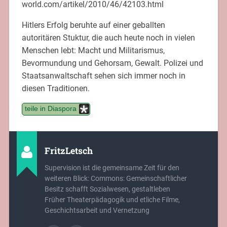
world.com/artikel/2010/46/42103.html
Hitlers Erfolg beruhte auf einer geballten
autoritären Stuktur, die auch heute noch in vielen
Menschen lebt: Macht und Militarismus,
Bevormundung und Gehorsam, Gewalt. Polizei und
Staatsanwaltschaft sehen sich immer noch in
diesen Traditionen.
teile in Diaspora
FritzLetsch
Supervision ist die gemeinsame Zeit für den
weiteren Blick: Commons: Gemeinschaftlicher
Besitz schafft Sozialwesen, gestaltleben
Früher Theaterpädagogik und etliche Filme,
Geschichtsarbeit und Vernetzung