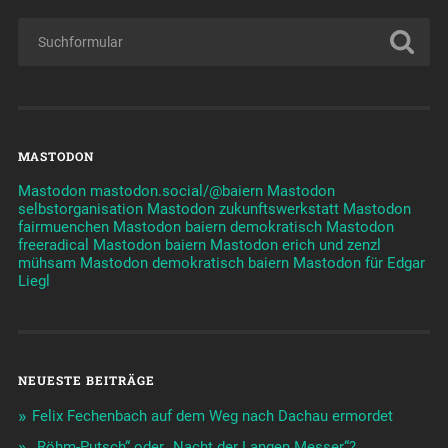
MASTODON
Mastodon mastodon.social/@baiern
Mastodon
selbstorganisation
Mastodon zukunftswerkstatt
Mastodon
fairmuenchen
Mastodon baiern demokratisch
Mastodon
freeradical
Mastodon baiern
Mastodon erich und zenzl
mühsam
Mastodon demokratisch baiern
Mastodon für Edgar
Liegl
NEUESTE BEITRÄGE
Felix Fechenbach auf dem Weg nach Dachau ermordet
„Röhm-Putsch“ oder „Nacht der Langen Messer“?