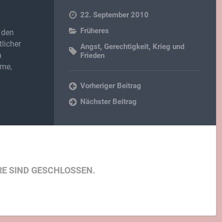
22. September 2010
Früheres
 den
licher
Angst
,
Gerechtigkeit
,
Krieg und
n
Frieden
lme,
Vorheriger Beitrag
Nächster Beitrag
E SIND GESCHLOSSEN.