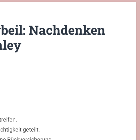
gbeil: Nachdenken
hley
reifen.
htigkeit geteilt.
ohne Rückversicherung.