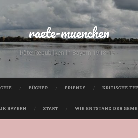
raete-muenchen
Räte-Republiken in Bayern 1918-19 -
CHIE
BÜCHER
FRIENDS
KRITISCHE TH
LIK BAYERN
START
WIE ENTSTAND DER GEMEI