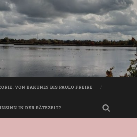
EORIE, VON BAKUNIN BIS PAULO FREIRE
NSINN IN DER RÄTEZEIT?