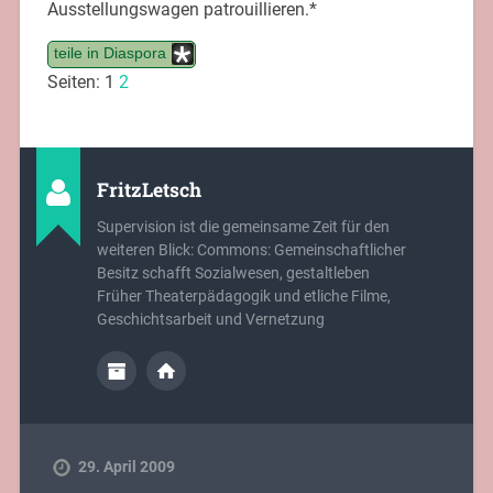
Ausstellungswagen patrouillieren.*
teile in Diaspora
Seiten:
1
2
FritzLetsch
Supervision ist die gemeinsame Zeit für den
weiteren Blick: Commons: Gemeinschaftlicher
Besitz schafft Sozialwesen, gestaltleben
Früher Theaterpädagogik und etliche Filme,
Geschichtsarbeit und Vernetzung
29. April 2009